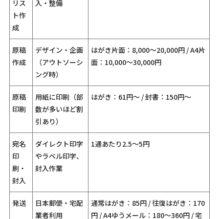
リス
入・整備
ト作
成
原稿
デザイン・企画
はがき片面：8,000〜20,000円 / A4片
作成
（アウトソーシ
面：10,000〜30,000円
ング時）
原稿
用紙に印刷（部
はがき：61円〜 / 封書：150円〜
印刷
数が多いほど割
引あり）
宛名
ダイレクト印字
1通あたり2.5〜5円
印
やラベル印字、
刷・
封入作業
封入
発送
日本郵便・宅配
通常はがき：85円 / 往復はがき：170
業者利用
円 / A4ゆうメール：180〜360円 / 宅