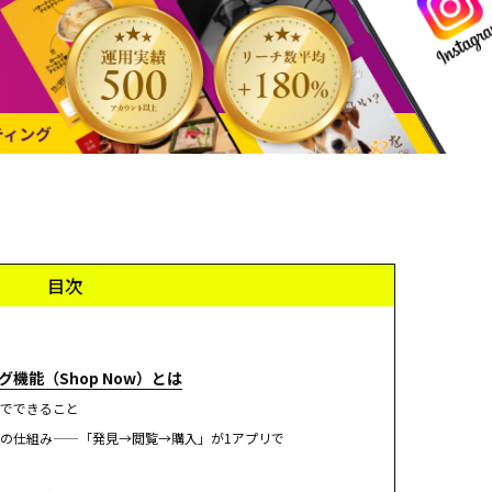
目次
ング機能（Shop Now）とは
でできること
の仕組み——「発見→閲覧→購入」が1アプリで