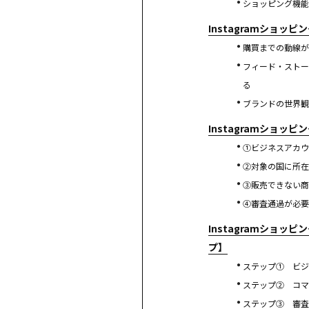
ショッピング機能
Instagramショッ
購買までの動線が
フィード・ストー
る
ブランドの世界観
Instagramショッ
①ビジネスアカウ
②対象の国に所在
③販売できない商
④審査通過が必要
Instagramショッ
プ】
ステップ① ビジ
ステップ② コマ
ステップ③ 審査