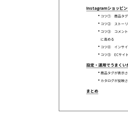
Instagramショッ
コツ① 商品タグ
コツ② ストーリ
コツ③ コメント
に高める
コツ④ インサイ
コツ⑤ ECサイト
設定・運用でうまくい
商品タグが表示さ
カタログが反映さ
まとめ