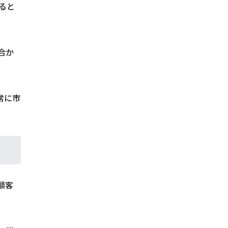
ると
合か
常に市
顧客