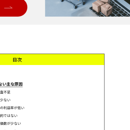
目次
ない主な原因
査不足
少ない
の利益率が低い
的ではない
価数が少ない