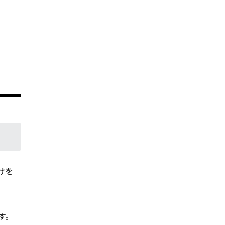
けを
す。